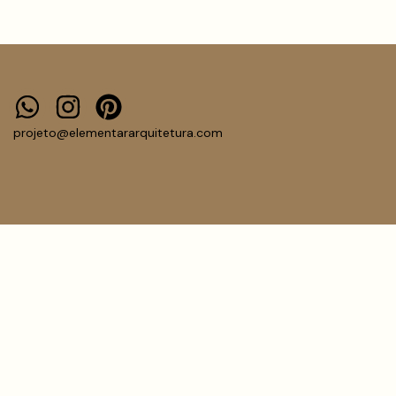
projeto@elementararquitetura.com